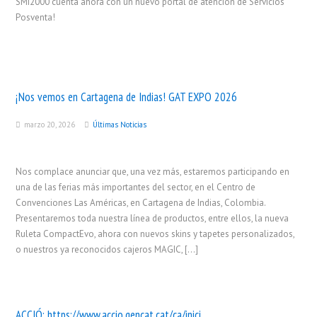
SMI2000 cuenta ahora con un nuevo portal de atención de Servicios
Posventa!
¡Nos vemos en Cartagena de Indias! GAT EXPO 2026
marzo 20, 2026
Últimas Noticias
Nos complace anunciar que, una vez más, estaremos participando en
una de las ferias más importantes del sector, en el Centro de
Convenciones Las Américas, en Cartagena de Indias, Colombia.
Presentaremos toda nuestra línea de productos, entre ellos, la nueva
Ruleta CompactEvo, ahora con nuevos skins y tapetes personalizados,
o nuestros ya reconocidos cajeros MAGIC, […]
ACCIÓ:
https://www.accio.gencat.cat/ca/inici