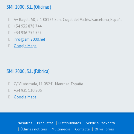
SMI 2000, S.L. (Oficinas)
Av. Ragull 50, 2-1 08173 Sant Cugat del Vallès. Barcelona, España
+34 935 878 744
+34 936 754 547
info@smi2000.net
Google Maps
SMI 2000, S.L. (Fábrica)
C/ Vilatorrada, 11 08241 Manresa. España
+34 931 130 506
Google Maps
Nosotros
Productos
Distribuidores
Servicio Posventa
Últimas noticias
Multimedia
Contacta
Oliva Torras