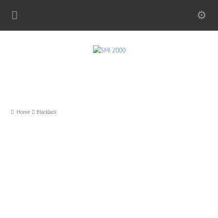
Home
BlackJack