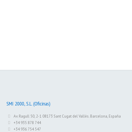
Slotme
Memoney
Web Reporting
SMI 2000, S.L. (Oficinas)
Av. Ragull 50, 2-1 08173 Sant Cugat del Vallès. Barcelona, España
+34 935 878 744
+34 936 754 547