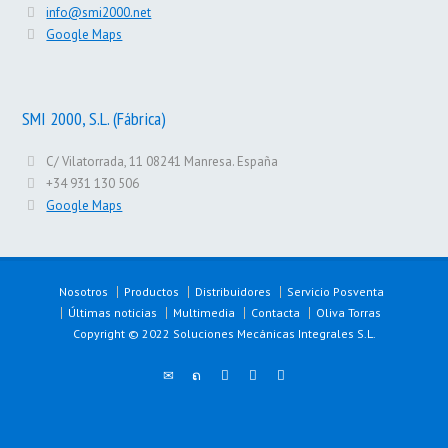
info@smi2000.net
Google Maps
SMI 2000, S.L. (Fábrica)
C/ Vilatorrada, 11 08241 Manresa. España
+34 931 130 506
Google Maps
Nosotros
Productos
Distribuidores
Servicio Posventa
Últimas noticias
Multimedia
Contacta
Oliva Torras
Copyright © 2022 Soluciones Mecánicas Integrales S.L.