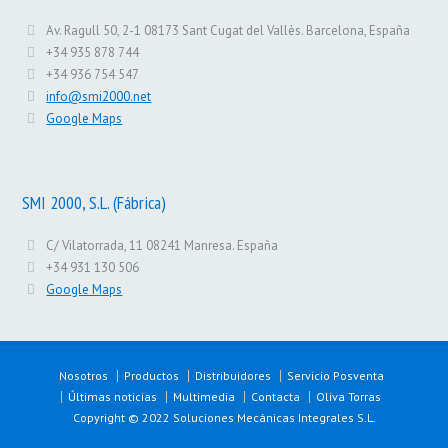
Av. Ragull 50, 2-1 08173 Sant Cugat del Vallès. Barcelona, España
+34 935 878 744
+34 936 754 547
info@smi2000.net
Google Maps
SMI 2000, S.L. (Fábrica)
C/ Vilatorrada, 11 08241 Manresa. España
+34 931 130 506
Google Maps
Nosotros
Productos
Distribuidores
Servicio Posventa
Últimas noticias
Multimedia
Contacta
Oliva Torras
Copyright © 2022 Soluciones Mecánicas Integrales S.L.