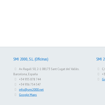
SMI 2000 Evolution Line
SMI 2000 Institucional
SMI 2000, S.L. (Oficinas)
SMI 20
Av. Ragull 50, 2-1 08173 Sant Cugat del Vallès.
C/
Barcelona, España
+3
+34 935 878 744
G
+34 936 754 547
info@smi2000.net
Google Maps