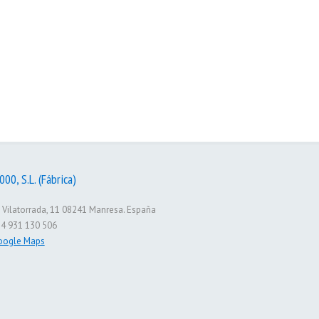
SMI 2000 Oficinas
SMI 2000 – 10 años contigo
00, S.L. (Fábrica)
 Vilatorrada, 11 08241 Manresa. España
4 931 130 506
oogle Maps