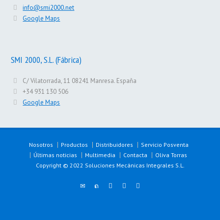
info@smi2000.net
Google Maps
SMI 2000, S.L. (Fábrica)
C/ Vilatorrada, 11 08241 Manresa. España
+34 931 130 506
Google Maps
Nosotros
Productos
Distribuidores
Servicio Posventa
Últimas noticias
Multimedia
Contacta
Oliva Torras
Copyright © 2022 Soluciones Mecánicas Integrales S.L.