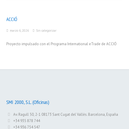
ACCIÓ
marzo 6, 2026
Sin categorizar
Proyecto impulsado con el Programa International eTrade de ACCIÓ
SMI 2000, S.L. (Oficinas)
Av. Ragull 50, 2-1 08173 Sant Cugat del Vallès. Barcelona, España
+34 935 878 744
+34 936 754 547