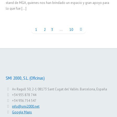
stand de MGA, quienes nos han brindado un espacio y gran apoyo para
lo que fue […]
1
2
3
…
10
SMI 2000, S.L. (Oficinas)
Av. Ragull 50, 2-1 08173 Sant Cugat del Vallès. Barcelona, España
+34 935 878 744
+34 936 754 547
info@smi2000.net
Google Maps