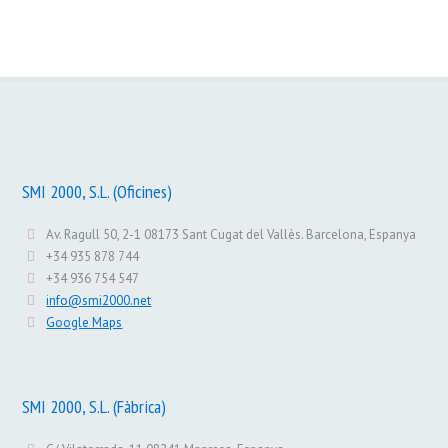
SMI 2000 – 10 anys amb tu
SMI 2000, S.L. (Oficines)
Av. Ragull 50, 2-1 08173 Sant Cugat del Vallès. Barcelona, Espanya
+34 935 878 744
+34 936 754 547
info@smi2000.net
Google Maps
SMI 2000, S.L. (Fàbrica)