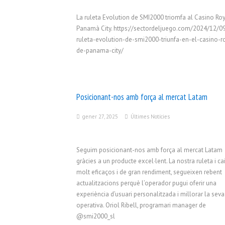
La ruleta Evolution de SMI2000 triomfa al Casino Ro
Panamà City. https://sectordeljuego.com/2024/12/09
ruleta-evolution-de-smi2000-triunfa-en-el-casino-r
de-panama-city/
Posicionant-nos amb força al mercat Latam
gener 27, 2025
Últimes Notícies
Seguim posicionant-nos amb força al mercat Latam
gràcies a un producte excel·lent. La nostra ruleta i cai
molt eficaços i de gran rendiment, segueixen rebent
actualitzacions perquè l’operador pugui oferir una
experiència d’usuari personalitzada i millorar la seva
operativa. Oriol Ribell, programari manager de
@smi2000_sl