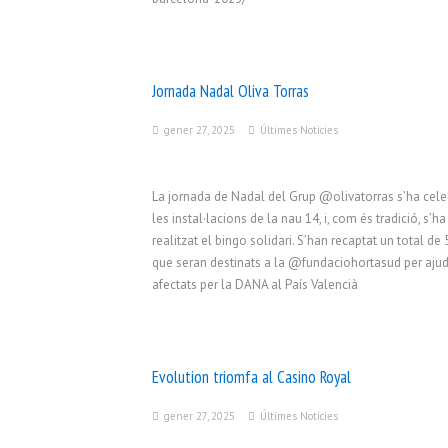
Jornada Nadal Oliva Torras
gener 27, 2025
Últimes Notícies
La jornada de Nadal del Grup @olivatorras s’ha cele
les instal·lacions de la nau 14, i, com és tradició, s’ha
realitzat el bingo solidari. S’han recaptat un total de 
que seran destinats a la @fundaciohortasud per ajud
afectats per la DANA al País Valencià
Evolution triomfa al Casino Royal
gener 27, 2025
Últimes Notícies