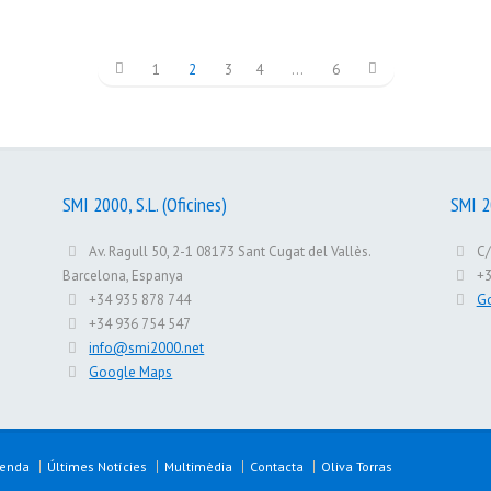
1
2
3
4
…
6
SMI 2000, S.L. (Oficines)
SMI 20
Av. Ragull 50, 2-1 08173 Sant Cugat del Vallès.
C/
Barcelona, Espanya
+3
+34 935 878 744
G
+34 936 754 547
info@smi2000.net
Google Maps
Venda
Últimes Notícies
Multimèdia
Contacta
Oliva Torras
L.