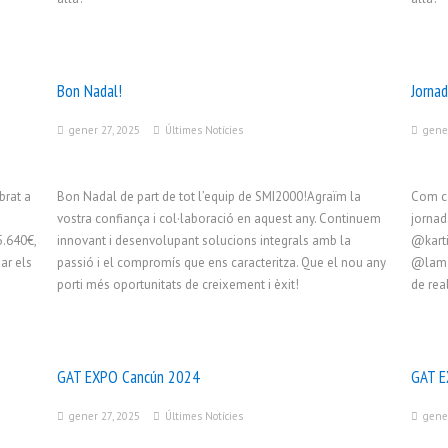
Bon Nadal!
Jorna
gener 27, 2025
Últimes Notícies
gene
brat a
Bon Nadal de part de tot l’equip de SMI2000!Agraïm la
Com ca
vostra confiança i col·laboració en aquest any. Continuem
jornad
5.640€,
innovant i desenvolupant solucions integrals amb la
@karti
ar els
passió i el compromís que ens caracteritza. Que el nou any
@lamas
porti més oportunitats de creixement i èxit!
de rea
GAT EXPO Cancún 2024
GAT E
gener 27, 2025
Últimes Notícies
gene