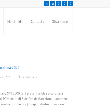
Multimèdia
Contacta
Oliva Torras
arcelona 2025
r 27, 2025
Últimes Notícies
 any, SMI 2000 serà present a ICE Barcelona, ​​a
nd 3C24 del Hall 3 de Fira de Barcelona, ​​juntament
 nostre distribuïdor @mga_industrial . Ens veiem