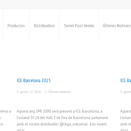
Productes
Distribuidors
Servei Post Venda
Últimes Notícies
ICE Barcelona 2025
ICE B
gener 27, 2025
Últimes Notícies
gene
rèvia a
Aquest any, SMI 2000 serà present a ICE Barcelona, ​​a
Aquest
a-
l’estand 3C24 del Hall 3 de Fira de Barcelona, ​​juntament
l’esta
ce-
amb el nostre distribuïdor @mga_industrial . Ens veiem
amb el
allà!
allà!