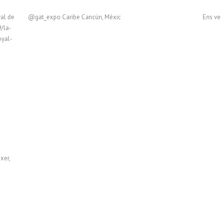
yal de
@gat_expo Caribe Cancún, Mèxic
Ens ve
/la-
oyal-
xer,