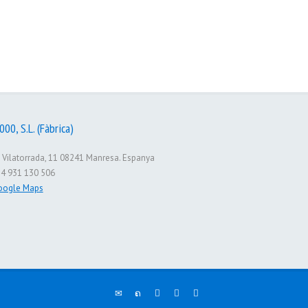
00, S.L. (Fàbrica)
 Vilatorrada, 11 08241 Manresa. Espanya
4 931 130 506
oogle Maps