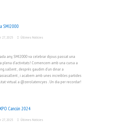
da SMI2000
r 27, 2025
Últimes Notícies
da any, SMI2000 va celebrar dijous passat una
a plena d’activitats! Comencem amb una cursa a
ng.sallent , després gaudim d’un dinar a
iasallent , i acabem amb unes increïbles partides
litat virtual a @zerolatencyes . Un dia per recordar!
XPO Cancún 2024
r 27, 2025
Últimes Notícies