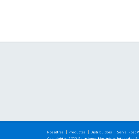
Nosaltres
Productes
Distribuidors
Servei Post 
Copyright © 2022 Soluciones Mecánicas Integrales S.