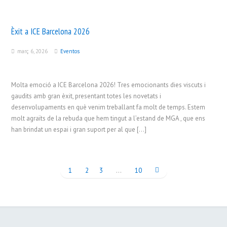
Èxit a ICE Barcelona 2026
març 6, 2026
Eventos
Molta emoció a ICE Barcelona 2026! Tres emocionants dies viscuts i
gaudits amb gran èxit, presentant totes les novetats i
desenvolupaments en què venim treballant fa molt de temps. Estem
molt agraïts de la rebuda que hem tingut a l’estand de MGA , que ens
han brindat un espai i gran suport per al que […]
1
2
3
…
10