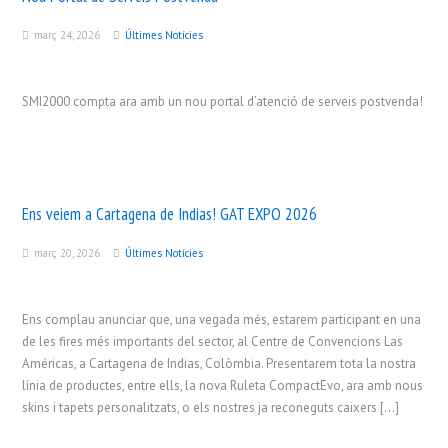
març 24, 2026
Últimes Notícies
SMI2000 compta ara amb un nou portal d’atenció de serveis postvenda!
Ens veiem a Cartagena de Indias! GAT EXPO 2026
març 20, 2026
Últimes Notícies
Ens complau anunciar que, una vegada més, estarem participant en una
de les fires més importants del sector, al Centre de Convencions Las
Américas, a Cartagena de Indias, Colòmbia. Presentarem tota la nostra
línia de productes, entre ells, la nova Ruleta CompactEvo, ara amb nous
skins i tapets personalitzats, o els nostres ja reconeguts caixers […]