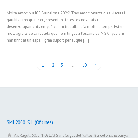
Molta emoció a ICE Barcelona 2026! Tres emocionants dies viscuts i
gaudits amb gran èxit, presentant totes les novetats i
desenvolupaments en què venim treballant fa molt de temps. Estem
molt agraïts de la rebuda que hem tingut a l’estand de MGA , que ens
han brindat un espai i gran suport per al que […]
1
2
3
…
10
SMI 2000, S.L. (Oficines)
Av. Ragull 50, 2-1 08173 Sant Cugat del Vallès. Barcelona, Espanya