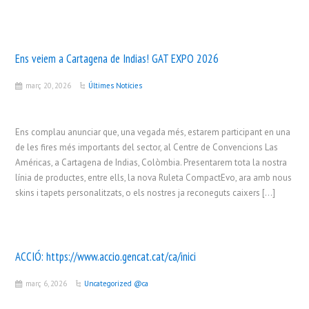
Ens veiem a Cartagena de Indias! GAT EXPO 2026
març 20, 2026
Últimes Notícies
Ens complau anunciar que, una vegada més, estarem participant en una
de les fires més importants del sector, al Centre de Convencions Las
Américas, a Cartagena de Indias, Colòmbia. Presentarem tota la nostra
línia de productes, entre ells, la nova Ruleta CompactEvo, ara amb nous
skins i tapets personalitzats, o els nostres ja reconeguts caixers […]
ACCIÓ:
https://www.accio.gencat.cat/ca/inici
març 6, 2026
Uncategorized @ca