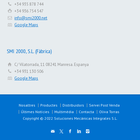
+34 935 878 744
+34 936 754 547
info@smi2000.net
Google Maps
SMI 2000, S.L. (Fàbrica)
C/ Vilatorrada, 11 08241 Manresa. Espanya
+34 931 130 506
Google Maps
Nosaltres
Productes
Distribuidors
Servei Post Venda
Últimes Notícies
Multimèdia
Contacta
Oliva Torras
Copyright © 2022 Soluciones Mecánicas Integrales S.L.