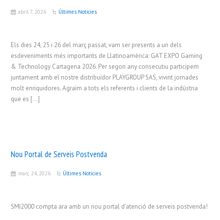
abril 7, 2026
Últimes Notícies
Els dies 24, 25 i 26 del març passat, vam ser presents a un dels
esdeveniments més importants de Llatinoamèrica: GAT EXPO Gaming
& Technology Cartagena 2026. Per segon any consecutiu participem
juntament amb el nostre distribuïdor PLAYGROUP SAS, vivint jornades
molt enriquidores. Agraïm a tots els referents i clients de la indústria
que es […]
Nou Portal de Serveis Postvenda
març 24, 2026
Últimes Notícies
SMI2000 compta ara amb un nou portal d’atenció de serveis postvenda!