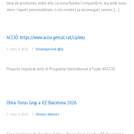
línia de productes, entre ells, la nova Ruleta CompactEvo, ara amb nous
skins i tapets personalitzats, o els nostres ja reconeguts caixers […]
ACCIÓ:
https://www.accio.gencat.cat/ca/inici
març 6, 2026
Uncategorized @ca
Projecte impulsat amb el Programa International eTrade d’ACCIÓ
Oliva Torras Grup a ICE Barcelona 2026
març 6, 2026
Últimes Notícies