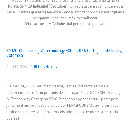
Aquest 25 d’octubre, vam ser presents a la presentació de la nova
Ruleta de MGA Industrial “Evolution”
. Una ruleta pensada i dissenyada
per a jugadors que busquen excel·lència, amb tecnologia d’avantguarda
per garantir fiabilitat i màxim rendiment.
Felicitacions a MGA Industrial per aquest gran salt!
SMI2000 a Gaming & Technology EXPO 2026 Cartagena de Indias,
Colòmbia
abril 7, 2026
Últimes Notícies
Els dies 24, 25 i 26 del març passat, vam ser presents a un dels
esdeveniments més importants de Llatinoamèrica: GAT EXPO Gaming
& Technology Cartagena 2026. Per segon any consecutiu participem
juntament amb el nostre distribuïdor PLAYGROUP SAS, vivint jornades
molt enriquidores. Agraïm a tots els referents i clients de la indústria
que es […]