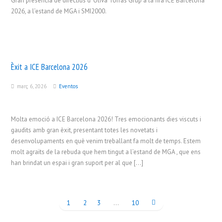
Gran presència de directius d’ Oliva Torras Grup a la fira ICE Barcelona
2026, a l’estand de MGA i SMI2000.
Èxit a ICE Barcelona 2026
març 6, 2026
Eventos
Molta emoció a ICE Barcelona 2026! Tres emocionants dies viscuts i
gaudits amb gran èxit, presentant totes les novetats i
desenvolupaments en què venim treballant fa molt de temps. Estem
molt agraïts de la rebuda que hem tingut a l’estand de MGA , que ens
han brindat un espai i gran suport per al que […]
1
2
3
…
10